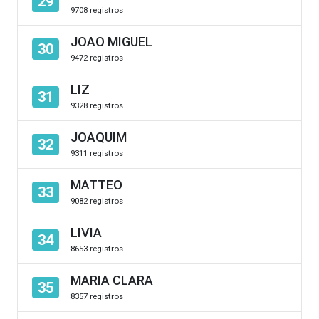
29
9708 registros
JOAO MIGUEL
30
9472 registros
LIZ
31
9328 registros
JOAQUIM
32
9311 registros
MATTEO
33
9082 registros
LIVIA
34
8653 registros
MARIA CLARA
35
8357 registros