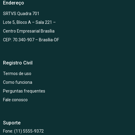
Endereço
SRTVS Quadra 701
Lote 5, Bloco A – Sala 221 –
Centro Empresarial Brasília
CEP: 70.340-907 – Brasília-DF
Registro Civil
Termos de uso
Como funciona
Perguntas frequentes
Fale conosco
Suporte
Fone: (11) 5555-9372