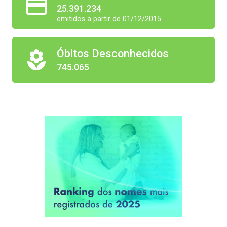
25.391.234
emitidos a partir de 01/12/2015
Óbitos Desconhecidos
745.065