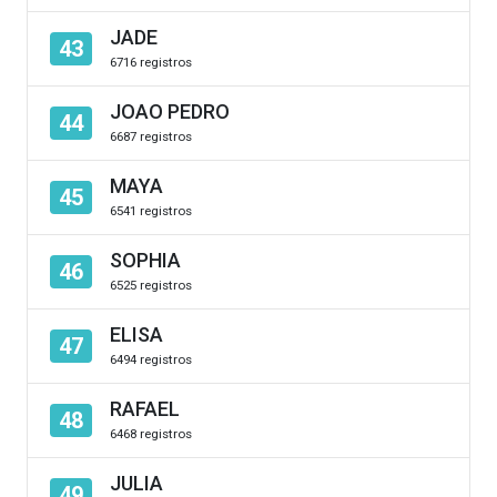
JADE
43
6716 registros
JOAO PEDRO
44
6687 registros
MAYA
45
6541 registros
SOPHIA
46
6525 registros
ELISA
47
6494 registros
RAFAEL
48
6468 registros
JULIA
49