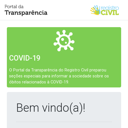
COVID-19
O Portal da Transparência do Registro Civil preparou
seções especiais para informar a sociedade sobre os
óbitos relacionados à COVID-19.
Bem vindo(a)!