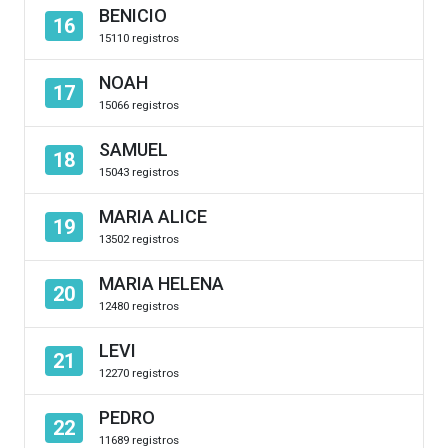
BENICIO
16
15110 registros
NOAH
17
15066 registros
SAMUEL
18
15043 registros
MARIA ALICE
19
13502 registros
MARIA HELENA
20
12480 registros
LEVI
21
12270 registros
PEDRO
22
11689 registros