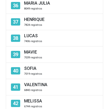
MARIA JULIA
36
8049 registros
HENRIQUE
37
7824 registros
LUCAS
38
7406 registros
MAVIE
39
7039 registros
SOFIA
40
7019 registros
VALENTINA
41
6840 registros
MELISSA
42
6744 registros