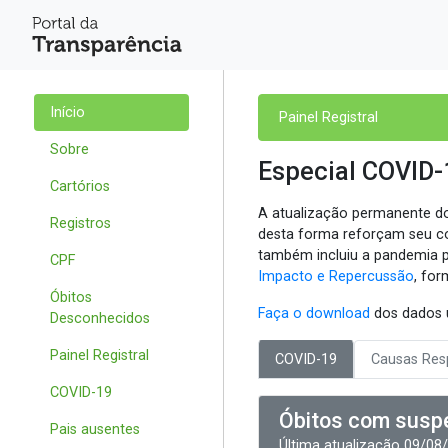
Início
Painel Registral
Sobre
Especial COVID-
Cartórios
A atualização permanente do
Registros
desta forma reforçam seu c
também incluiu a pandemia 
CPF
Impacto e Repercussão
, fo
Óbitos
Faça o download
dos dados 
Desconhecidos
Painel Registral
COVID-19
Causas Resp
COVID-19
Óbitos com susp
Pais ausentes
Última atualização 09/08